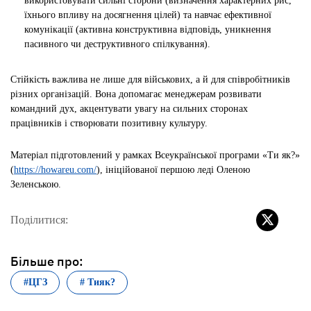
використовувати сильні сторони (визначення характерних рис,
їхнього впливу на досягнення цілей) та навчає ефективної
комунікації (активна конструктивна відповідь, уникнення
пасивного чи деструктивного спілкування).
Стійкість важлива не лише для військових, а й для співробітників
різних організацій. Вона допомагає менеджерам розвивати
командний дух, акцентувати увагу на сильних сторонах
працівників і створювати позитивну культуру.
Матеріал підготовлений у рамках Всеукраїнської програми «Ти як?»
(
https://howareu.com/
), ініційованої першою леді Оленою
Зеленською.
Поділитися:
Більше про:
#ЦГЗ
# Тияк?