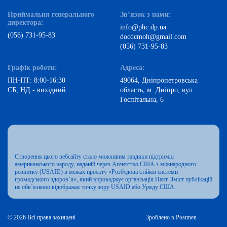
Приймальня генерального
Зв’язок з нами:
директора:
info@phc.dp.ua
(056) 731-95-83
docdcmoh@gmail.com
(056) 731-95-83
Графік роботи:
Адреса:
ПН-ПТ: 8:00-16:30
49064, Дніпропетровська
СБ, НД - вихідний
область, м. Дніпро, вул.
Госпітальна, 6
Створення цього вебсайту стало можливим завдяки підтримці
американського народу, наданій через Агентство США з міжнародного
розвитку (USAID) в межах проєкту «Розбудова стійкої системи
громадського здоров’я», який впроваджує організація Пакт. Зміст публікацій
не обв’язково відображає точку зору USAID або Уряду США.
© 2026 Всі права захищені
Зроблено в Postmen