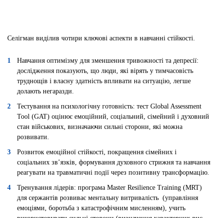
Селігман виділив чотири ключові аспекти в навчанні стійкості.
Навчання оптимізму для зменшення тривожності та депресії:
дослідження показують, що люди, які вірять у тимчасовість
труднощів і власну здатність впливати на ситуацію, легше
долають негаразди.
Тестування на психологічну готовність: тест Global Assessment
Tool (GAT) оцінює емоційний, соціальний, сімейний і духовний
стан військових, визначаючи сильні сторони, які можна
розвивати.
Розвиток емоційної стійкості, покращення сімейних і
соціальних зв’язків, формування духовного стрижня та навчання
реагувати на травматичні події через позитивну трансформацію.
Тренування лідерів: програма Master Resilience Training (MRT)
для сержантів розвиває ментальну витривалість (управління
емоціями, боротьба з катастрофічним мисленням), учить