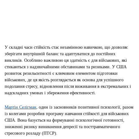
У складні часи стійкість стає незамінною навичкою, що дозволяє
зберігати внутрішній баланс та адаптуватися до постійних
викликів. Особливо важливою ця здатність є для військових, які
стикаються з надзвичайними обставинами та ризиками. У США
розвиток резильєнтності є ключовим елементом підготовки
військових, де ця якість розглядається як основа для успішного
подолання стресу, відновлення після виживання в екстремальних і
надскладних умовах і збереження ефективності.
Мартін Селігман
, один із засновників позитивної психології, разом
із колегами розробив програму навчання стійкості для військових
США. Вона базується на формуванні психологічної готовності,
зниженні ризику виникнення депресії та посттравматичного
стресового розладу (ПТСР).