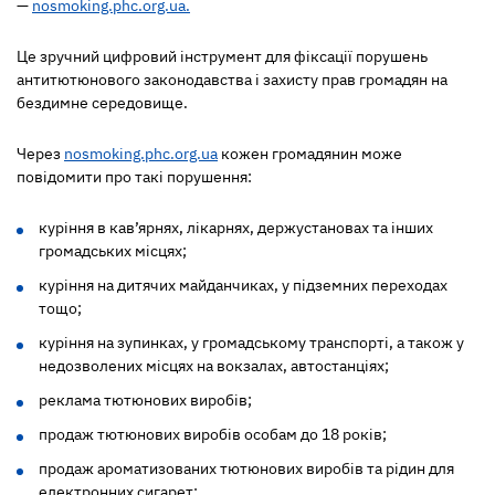
—
nosmoking.phc.org.ua.
Це зручний цифровий інструмент для фіксації порушень
антитютюнового законодавства і захисту прав громадян на
бездимне середовище.
Через
nosmoking.phc.org.ua
кожен громадянин може
повідомити про такі порушення:
куріння в кав’ярнях, лікарнях, держустановах та інших
громадських місцях;
куріння на дитячих майданчиках, у підземних переходах
тощо;
куріння на зупинках, у громадському транспорті, а також у
недозволених місцях на вокзалах, автостанціях;
реклама тютюнових виробів;
продаж тютюнових виробів особам до 18 років;
продаж ароматизованих тютюнових виробів та рідин для
електронних сигарет;