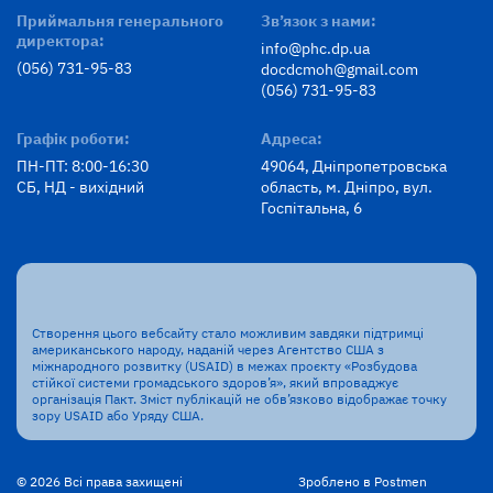
Приймальня генерального
Зв’язок з нами:
директора:
info@phc.dp.ua
(056) 731-95-83
docdcmoh@gmail.com
(056) 731-95-83
Графік роботи:
Адреса:
ПН-ПТ: 8:00-16:30
49064, Дніпропетровська
СБ, НД - вихідний
область, м. Дніпро, вул.
Госпітальна, 6
Створення цього вебсайту стало можливим завдяки підтримці
американського народу, наданій через Агентство США з
міжнародного розвитку (USAID) в межах проєкту «Розбудова
стійкої системи громадського здоров’я», який впроваджує
організація Пакт. Зміст публікацій не обв’язково відображає точку
зору USAID або Уряду США.
© 2026 Всі права захищені
Зроблено в Postmen