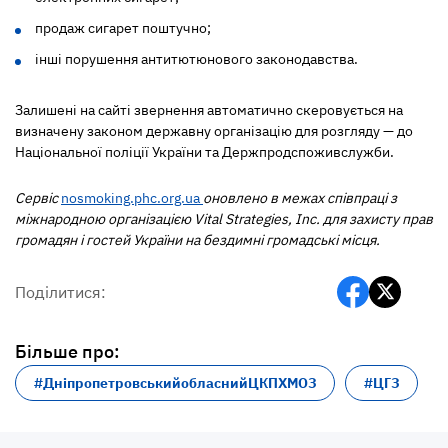
продаж сигарет поштучно;
інші порушення антитютюнового законодавства.
Залишені на сайті звернення автоматично скеровується на
визначену законом державну організацію для розгляду — до
Національної поліції України та Держпродспоживслужби.
Сервіс
nosmoking.phc.org.ua
оновлено в межах співпраці з
міжнародною організацією Vital Strategies, Inc. для захисту прав
громадян і гостей України на бездимні громадські місця.
Поділитися:
Більше про:
#ДніпропетровськийобласнийЦКПХМОЗ
#ЦГЗ