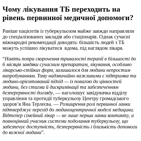
Чому лікування ТБ переходить на
рівень первинної медичної допомоги?
Раніше пацієнтів із туберкульозом майже завжди направляли
до спеціалізованих закладів або стаціонарів. Однак сучасні
міжнародні рекомендації доводять: більшість людей з ТБ
можуть успішно лікуватися вдома, під наглядом лікаря.
“
Навіть попри скорочення тривалості терапії в більшості до
6 місяців завдяки сучасним препаратам, лікування, особливо
лікарсько-стійких форм, залишалося для людини непростим
випробуванням. Тому надзвичайно важливими є підтримка та
людино-орієнтований підхід — із повагою до цінностей
людини, без стигми й дискримінації та забезпеченням
безперервності догляду
, — наголошує завідувачка відділу
управління та протидії туберкульозу Центру громадського
здоров’я Яна Терлеєва. —
Розширення ролі первинної ланки
підтверджує перехід до людиноцентричної моделі медицини.
Відтепер сімейний лікар — не лише перша ланка контакту, а
повноцінний учасник системи подолання туберкульозу, що
забезпечує доступність, безперервність і близькість допомоги
до кожної людини
”.