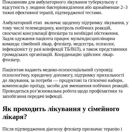
Показанням для амбулаторного лікування туберкульозу є
відсутність у людини бактеріовиділення або щонайменше 2–3
тижні ефективної терапії, підтвердженої тестами.
Амбулаторний етап включає щоденну підтримку лікування, у
тому числі телемедицину, контроль побічних реакцій,
своєчасні консультації фтизіатра та необхідні обстеження.
Задля одужання пацієнта працює мультидисциплінарна
команда: сімейний лікар, фтизіатр, медсестра, психолог,
інфекціоніст (у разі коінфекції ТБ/ВІЛ), а також представники
громадських організацій. Координацію здійснює лікар-
фтизіатр.
Пацієнтам надають медико-психосоціальний супровід:
психологічну, юридичну допомогу, підтримку прихильності
до лікування, за потреби — продуктові та гігієнічні набори,
компенсацію проїзду, засоби для зменшення побічних реакцій.
Проводиться роз’яснювальна робота щодо профілактики та
запобігання передачі інфекції.
Як проходить лікування у сімейного
лікаря?
Після підтвердження діагнозу фтизіатр призначає терапію і