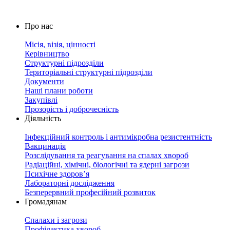
Про нас
Місія, візія, цінності
Керівництво
Структурні підрозділи
Територіальні структурні підрозділи
Документи
Наші плани роботи
Закупівлі
Прозорість і доброчесність
Діяльність
Інфекційний контроль і антимікробна резистентність
Вакцинація
Розслідування та реагування на спалах хвороб
Радіаційні, хімічні, біологічні та ядерні загрози
Психічне здоров’я
Лабораторні дослідження
Безперервний професійний розвиток
Громадянам
Спалахи і загрози
Профілактика хвороб