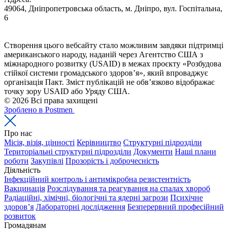
49064, Дніпропетровська область, м. Дніпро, вул. Госпітальна,
6
Створення цього вебсайту стало можливим завдяки підтримці
американського народу, наданій через Агентство США з
міжнародного розвитку (USAID) в межах проєкту «Розбудова
стійкої системи громадського здоров’я», який впроваджує
організація Пакт. Зміст публікацій не обв’язково відображає
точку зору USAID або Уряду США.
© 2026 Всі права захищені
Зроблено в Postmen
Про нас
Місія, візія, цінності
Керівництво
Структурні підрозділи
Територіальні структурні підрозділи
Документи
Наші плани
роботи
Закупівлі
Прозорість і доброчесність
Діяльність
Інфекційний контроль і антимікробна резистентність
Вакцинація
Розслідування та реагування на спалах хвороб
Радіаційні, хімічні, біологічні та ядерні загрози
Психічне
здоров’я
Лабораторні дослідження
Безперервний професійний
розвиток
Громадянам