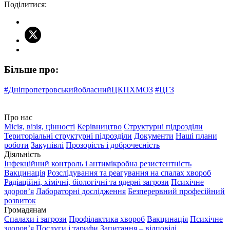
Поділитися:
Більше про:
#ДніпропетровськийобласнийЦКПХМОЗ
#ЦГЗ
Про нас
Місія, візія, цінності
Керівництво
Структурні підрозділи
Територіальні структурні підрозділи
Документи
Наші плани
роботи
Закупівлі
Прозорість і доброчесність
Діяльність
Інфекційний контроль і антимікробна резистентність
Вакцинація
Розслідування та реагування на спалах хвороб
Радіаційні, хімічні, біологічні та ядерні загрози
Психічне
здоров’я
Лабораторні дослідження
Безперервний професійний
розвиток
Громадянам
Спалахи і загрози
Профілактика хвороб
Вакцинація
Психічне
здоров’я
Послуги і тарифи
Запитання – відповіді