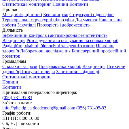
Статистика і моніторинг
Новини
Контакти
Про нас
Місія, візія, цінності
Керівництво
Структурні підрозділи
Територіальні структурні підрозділи
Документи
Наші плани
роботи
Закупівлі
Прозорість і доброчесність
Діяльність
Інфекційний контроль і антимікробна резистентність
Вакцинація
Розслідування та реагування на спалах хвороб
Радіаційні, хімічні, біологічні та ядерні загрози
Психічне
здоров’я
Лабораторні дослідження
Безперервний професійний
розвиток
Громадянам
Спалахи і загрози
Профілактика хвороб
Вакцинація
Психічне
здоров’я
Послуги і тарифи
Запитання – відповіді
Статистика і моніторинг
Новини
Контакти
Приймальня генерального директора:
(056) 731-95-83
Зв’язок з нами:
info@phc.dp.ua
docdcmoh@gmail.com
(056) 731-95-83
Графік роботи:
ПН-ПТ: 8:00-16:30
СБ, НД - вихідний
Адреса: