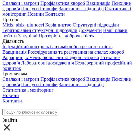
Спалахи і загрози
Профілактика хвороб
Вакцинація
Психічне
здоров’я
Послуги і тарифи
Запитання – відповіді
Статистика і
моніторинг
Новини
Контакти
Про нас
Місія, візія, цінності
Керівництво
Структурні підрозділи
Територіальні структурні підрозділи
Документи
Наші плани
роботи
Закупівлі
Прозорість і доброчесність
Діяльність
Інфекційний контроль і антимікробна резистентність
Вакцинація
Розслідування та реагування на спалах хвороб
Радіаційні, хімічні, біологічні та ядерні загрози
Психічне
здоров’я
Лабораторні дослідження
Безперервний професійний
розвиток
Громадянам
Спалахи і загрози
Профілактика хвороб
Вакцинація
Психічне
здоров’я
Послуги і тарифи
Запитання – відповіді
Статистика і моніторинг
Новини
Контакти
Знайти