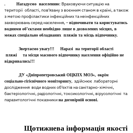
Враховуючи ситуацію на
.
Н
агадуємо населенню:
території області, пов’язану з воєнним станом в країні, а також
з метою профілактики інфекційних та неінфекційних
захворювань серед населення, –
відпочивати та користуватись
водними об’єктами необхідно лише в дозволених місцях, в
межах спеціально обладнаних пляжів та місць відпочинку.
Звертаємо увагу!!! Наразі на території області
пляжі та місця масового відпочинку населення офіційно не
відкривались!!!
ДУ «Дніпропетровський ОЦКПХ МОЗ»,
окрім
, здійснює лабораторні
соціально-гігієнічного моніторингу
дослідження води водних об’єктів на санітарно-хімічні,
бактеріологічні, радіологічні, токсикологічні, вірусологічні та
паразитологічні показники
на договірній основі.
Щотижнева інформація якості