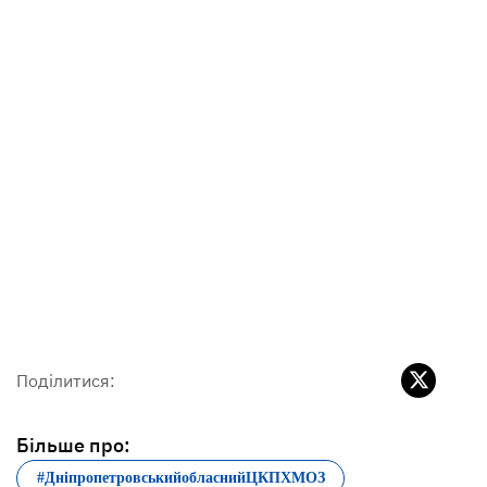
Поділитися:
Більше про:
#ДніпропетровськийобласнийЦКПХМОЗ