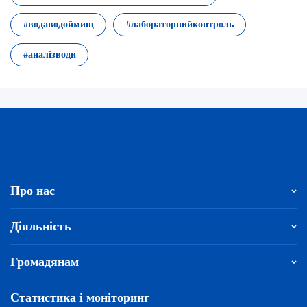
#водаводоймищ
#лабораторнийконтроль
#аналізводи
Про нас
Діяльність
Громадянам
Статистика і моніторинг