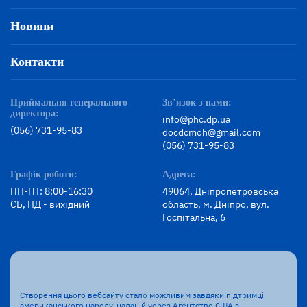
Новини
Контакти
Приймальня генерального
Зв’язок з нами:
директора:
info@phc.dp.ua
(056) 731-95-83
docdcmoh@gmail.com
(056) 731-95-83
Графік роботи:
Адреса:
ПН-ПТ: 8:00-16:30
49064, Дніпропетровська
СБ, НД - вихідний
область, м. Дніпро, вул.
Госпітальна, 6
Створення цього вебсайту стало можливим завдяки підтримці
американського народу, наданій через Агентство США з