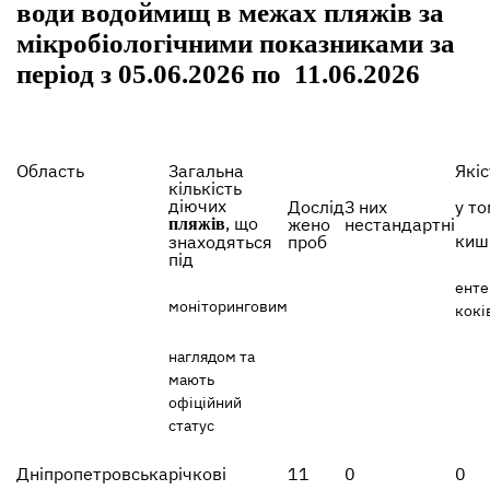
води водоймищ в межах пляжів за
мікробіологічними показниками за
період з 05.06.2026 по 11.06.2026
Область
Загальна
Які
кількість
діючих
Дослід
З них
у то
, що
жено
нестандартні
пляжів
киш
знаходяться
проб
під
енте
моніторинговим
кокі
наглядом та
мають
офіційний
статус
Дніпропетровська
річкові
11
0
0