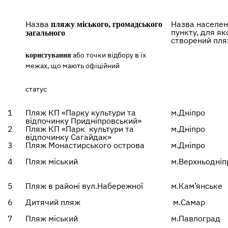
Назва
Назва населен
пляжу міського, громадського
пункту, для як
загального
створений пл
або точки відбору в їх
користування
межах, що мають офіційний
статус
1
Пляж КП «Парку культури та
м.Дніпро
відпочинку Придніпровський»
2
Пляж КП «Парк культури та
м.Дніпро
відпочинку Сагайдак»
3
Пляж Монастирського острова
м.Дніпро
4
Пляж міський
м.Верхньодніп
5
Пляж в районі вул.Набережної
м.Кам’янське
6
Дитячий пляж
м.Самар
7
Пляж міський
м.Павлоград