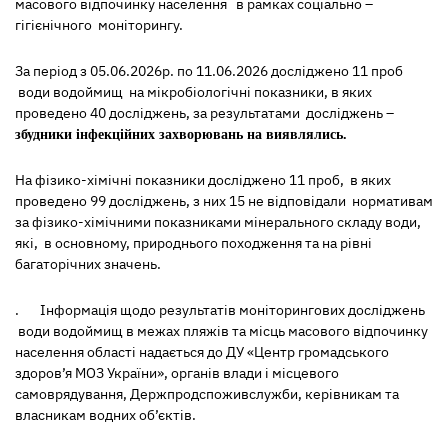
масового відпочинку населення в рамках соціально –
гігієнічного моніторингу.
За період з 05.06.2026р. по 11.06.2026 досліджено 11 проб
води водоймищ на мікробіологічні показники, в яких
проведено 40 досліджень, за результатами досліджень –
збудники інфекційних захворювань на виявлялись.
На фізико-хімічні показники досліджено 11 проб, в яких
проведено 99 досліджень, з них 15 не відповідали нормативам
за фізико-хімічними показниками мінерального складу води,
які, в основному, природнього походження та на рівні
багаторічних значень.
. Інформація щодо результатів моніторингових досліджень
води водоймищ в межах пляжів та місць масового відпочинку
населення області надається до ДУ «Центр громадського
здоров’я МОЗ України», органів влади і місцевого
самоврядування, Держпродспоживслужби, керівникам та
власникам водних об’єктів.