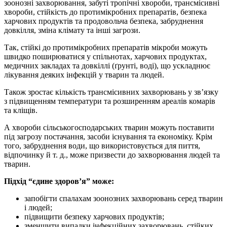
зоонозні захворювання, забуті тропічні хвороби, трансмісивні
хвороби, стійкість до протимікробних препаратів, безпека
харчових продуктів та продовольча безпека, забруднення
довкілля, зміна клімату та інші загрози.
Так, стійкі до протимікробних препаратів мікроби можуть
швидко поширюватися у спільнотах, харчових продуктах,
медичних закладах та довкіллі (ґрунті, воді), що ускладнює
лікування деяких інфекцій у тварин та людей.
Також зростає кількість трансмісивних захворювань у зв’язку
з підвищенням температури та розширенням ареалів комарів
та кліщів.
А хвороби сільськогосподарських тварин можуть поставити
під загрозу постачання, засоби існування та економіку. Крім
того, забруднення води, що використовується для пиття,
відпочинку й т. д., може призвести до захворювання людей та
тварин.
Підхід “єдине здоров’я” може:
запобігти спалахам зоонозних захворювань серед тварин
і людей;
підвищити безпеку харчових продуктів;
зменшити випадки інфекційних захворювань, стійких