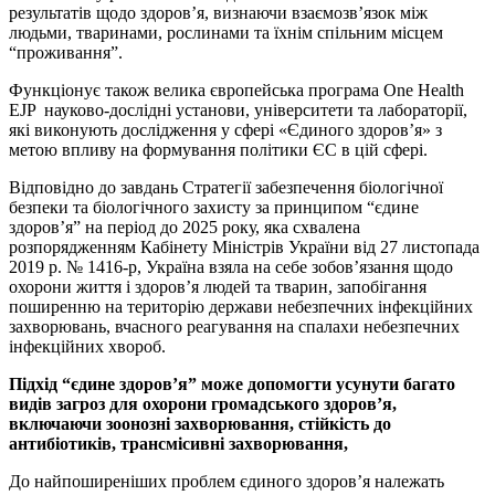
результатів щодо здоров’я, визнаючи взаємозв’язок між
людьми, тваринами, рослинами та їхнім спільним місцем
“проживання”.
Функціонує також велика європейська програма One Health
EJP науково-дослідні установи, університети та лабораторії,
які виконують дослідження у сфері «Єдиного здоров’я» з
метою впливу на формування політики ЄС в цій сфері.
Відповідно до завдань Стратегії забезпечення біологічної
безпеки та біологічного захисту за принципом “єдине
здоров’я” на період до 2025 року, яка схвалена
розпорядженням Кабінету Міністрів України від 27 листопада
2019 р. № 1416-р, Україна взяла на себе зобов’язання щодо
охорони життя і здоров’я людей та тварин, запобігання
поширенню на територію держави небезпечних інфекційних
захворювань, вчасного реагування на спалахи небезпечних
інфекційних хвороб.
Підхід “єдине здоров’я” може допомогти
усунути багато
видів загроз для охорони громадського здоров’я,
включаючи зоонозні захворювання, стійкість до
антибіотиків, трансмісивні захворювання,
До найпоширеніших проблем єдиного здоров’я належать