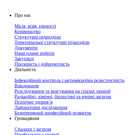
Про нас
Місія, візія, цінності
Керівництво
Структурні підрозділи
Територіальні структурні підрозділи
Документи
Наші плани роботи
Закупівлі
Прозорість і доброчесність
Діяльність
Інфекційний контроль і антимікробна резистентність
Вакцинація
Розслідування та реагування на спалах хвороб
Радіаційні, хімічні, біологічні та ядерні загрози
Психічне здоров’я
Лабораторні дослідження
Безперервний професійний розвиток
Громадянам
Спалахи і загрози
Профілактика хвороб