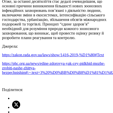
Отже, за останні десятиліття стає дедалі очевиднішим, що
основні причини виникнення більшості нових зоонозних
інфекційних захворювань пов’язані з діяльністю людини,
включаючи зміни в екосистемах, інтенсифікацію сільського
господарства, урбанізацію, збільшення обсягів міжнародних
подорожей та торгівлі. Принцип “єдине здоров’я”
необхідний для розуміння природи кожного зоонозного
захворювання, що виникає, щоб провести оцінку ризику й
розробити плани реагування та контролю.
Джерела:
https://zakon.rada.gov.ua/laws/show/1416-2019-%D1%80#Text
https://phc.org.ua/news/edine-zdorovya-yak-cey-pidkhid-mozhe-
zrobiti-nashe-zhittya-
bezpechnishim#:~:text=3%20%D0%BB%D0%B8%D1
Поділитися: