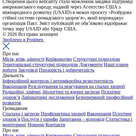
Створення цього вебсайту стало можливим завдяки підтримці
американського народу, наданій через Агентство США з
міжнародного розвитку (USAID) в межах проєкту «Розбудова
стійкої системи громадського здоров’я», який впроваджує
організація Пакт. Зміст публікацій не обв’язково відображає
точку зору USAID або Уряду США.
© 2026 Всі права захищені
Зроблено в Postmen
Про нас
Місія, візія, цінності
Керівництво
Структурні підрозділи
Територіальні структурні підрозділи
Документи
Наші плани
роботи
Закупівлі
Прозорість і доброчесність
Діяльність
Інфекційний контроль і антимікробна резистентність
Вакцинація
Розслідування та реагування на спалах хвороб
Радіаційні, хімічні, біологічні та ядерні загрози
Психічне
здоров’я
Лабораторні дослідження
Безперервний професійний
розвиток
Громадянам
Спалахи і загрози
Профілактика хвороб
Вакцинація
Психічне
здоров’я
Послуги і тарифи
Запитання – відповіді
Статистика і
моніторинг
Новини
Контакти
Про нас
Місія, візія, цінності
Керівництво
Структурні підрозділи