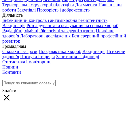
Територіальні структурні підрозділи
Документи
Наші плани
роботи
Закупівлі
Прозорість і доброчесність
Діяльність
Інфекційний контроль і антимікробна резистентність
Вакцинація
Розслідування та реагування на спалах хвороб
Радіаційні, хімічні, біологічні та ядерні загрози
Психічне
здоров’я
Лабораторні дослідження
Безперервний професійний
розвиток
Громадянам
Спалахи і загрози
Профілактика хвороб
Вакцинація
Психічне
здоров’я
Послуги і тарифи
Запитання – відповіді
Статистика і моніторинг
Новини
Контакти
Знайти