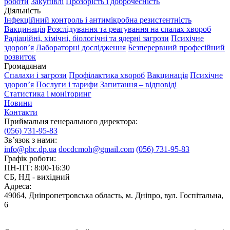
роботи
Закупівлі
Прозорість і доброчесність
Діяльність
Інфекційний контроль і антимікробна резистентність
Вакцинація
Розслідування та реагування на спалах хвороб
Радіаційні, хімічні, біологічні та ядерні загрози
Психічне
здоров’я
Лабораторні дослідження
Безперервний професійний
розвиток
Громадянам
Спалахи і загрози
Профілактика хвороб
Вакцинація
Психічне
здоров’я
Послуги і тарифи
Запитання – відповіді
Статистика і моніторинг
Новини
Контакти
Приймальня генерального директора:
(056) 731-95-83
Зв’язок з нами:
info@phc.dp.ua
docdcmoh@gmail.com
(056) 731-95-83
Графік роботи:
ПН-ПТ: 8:00-16:30
СБ, НД - вихідний
Адреса:
49064, Дніпропетровська область, м. Дніпро, вул. Госпітальна,
6