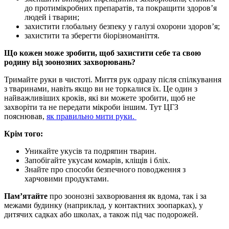
до протимікробних препаратів, та покращити здоров’я
людей і тварин;
захистити глобальну безпеку у галузі охорони здоров’я;
захистити та зберегти біорізноманіття.
Що кожен може зробити, щоб захистити себе та свою
родину від зоонозних захворювань?
Тримайте руки в чистоті. Миття рук одразу після спілкування
з тваринами, навіть якщо ви не торкалися їх. Це один з
найважливіших кроків, які ви можете зробити, щоб не
захворіти та не передати мікроби іншим. Тут ЦГЗ
пояснював,
як правильно мити руки.
Крім того:
Уникайте укусів та подряпин тварин.
Запобігайте укусам комарів, кліщів і бліх.
Знайте про способи безпечного поводження з
харчовими продуктами.
Пам’ятайте
про зоонозні захворювання як вдома, так і за
межами будинку (наприклад, у контактних зоопарках), у
дитячих садках або школах, а також під час подорожей.