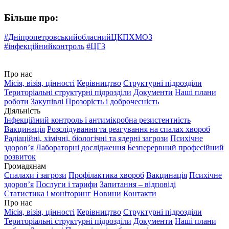
Більше про:
#ДніпропетровськийобласнийЦКПХМОЗ
#інфекційнийконтроль
#ЦГЗ
Про нас
Місія, візія, цінності
Керівництво
Структурні підрозділи
Територіальні структурні підрозділи
Документи
Наші плани
роботи
Закупівлі
Прозорість і доброчесність
Діяльність
Інфекційний контроль і антимікробна резистентність
Вакцинація
Розслідування та реагування на спалах хвороб
Радіаційні, хімічні, біологічні та ядерні загрози
Психічне
здоров’я
Лабораторні дослідження
Безперервний професійний
розвиток
Громадянам
Спалахи і загрози
Профілактика хвороб
Вакцинація
Психічне
здоров’я
Послуги і тарифи
Запитання – відповіді
Статистика і моніторинг
Новини
Контакти
Про нас
Місія, візія, цінності
Керівництво
Структурні підрозділи
Територіальні структурні підрозділи
Документи
Наші плани